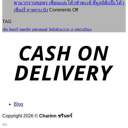
จริง
ใหญ่
ปู่
พามากราบขอพร เซียนแปะโค้วหัวตะเข้ ที่มูลนิธิแป๊ะโค้ว
อิ่ม
ที่
on
โต๊ะ
เซี่ยงงี่ ลาดกระบัง
Comments Off
บุญ
หลาย
พา
(ฉบับ
TAG
ทั่ว
คน
มาก
สมบูรณ์):
กฐิน
จันทบุรี
ทอดกฐิน
บทสวดมนต์
วัดสันติวนาราม
เจ
เทศกาลกินเจ
ไทย
อาจม
ราบ
รวม
อง
ขอพร
บท
ข้าม
เซียน
สวด
D
แปะ
พร้อม
โค้ว
คำ
หัว
แปล
ตะเข้
วิธี
ที่
สวด
มูลนิธิ
ให้
แป๊ะ
ได้
โค้ว
ผล
Blog
เซี่
และ
Copyright 2026 ©
Charinn ชรินทร์
ยง
เสียง
งี่
สวด