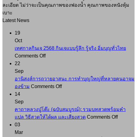
ละเอียด ไม่ว่าจะเป็นคุณภาพของฟองน้ำ คุณภาพของหนังหุ้ม
เบาะ
Latest News
19
Oct
เทศกาลกินเจ 2568 กินเจแบบรู้ลึก รู้จริง อิ่มบุญทั่วไทย
on
Comments Off
เทศกาล
22
กิน
Sep
เจ
อานิสงส์การถวายอาสนะ การทำบุญใหญ่ที่หลายคนอาจม
2568
on
องข้าม
Comments Off
กิน
อานิสงส์
14
เจ
การ
Sep
แบบ
ถวาย
คาถาหลวงปู่โต๊ะ (ฉบับสมบูรณ์): รวมบทสวดพร้อมคำ
รู้
อาสนะ
on
แปล วิธีสวดให้ได้ผล และเสียงสวด
Comments Off
ลึก
การ
คาถา
03
รู้
ทำบุญ
หลวง
Mar