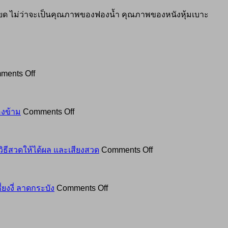
เอียด ไม่ว่าจะเป็นคุณภาพของฟองน้ำ คุณภาพของหนังหุ้มเบาะ
on
ments Off
เทศกาล
กิน
เจ
on
งข้าม
Comments Off
2568
อานิสงส์
กิน
การ
เจ
ถวาย
on
ิธีสวดให้ได้ผล และเสียงสวด
Comments Off
แบบ
อาสนะ
คาถา
รู้
การ
หลวง
ลึก
ทำบุญ
on
ปู่
ยงงี่ ลาดกระบัง
Comments Off
รู้
ใหญ่
พา
โต๊ะ
จริง
ที่
มาก
(ฉบับ
อิ่ม
หลาย
ราบ
สมบูรณ์):