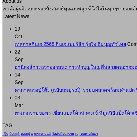
About us
เราคือผู้ผลิตเบาะรองนั่งสมาธิคุณภาพสูง ที่ใส่ใจในทุกๆรายละ
Latest News
19
Oct
เทศกาลกินเจ 2568 กินเจแบบรู้ลึก รู้จริง อิ่มบุญทั่วไทย
Com
22
Sep
อานิสงส์การถวายอาสนะ การทำบุญใหญ่ที่หลายคนอาจมอ
14
Sep
คาถาหลวงปู่โต๊ะ (ฉบับสมบูรณ์): รวมบทสวดพร้อมคำแปล ว
03
Mar
พามากราบขอพร เซียนแปะโค้วหัวตะเข้ ที่มูลนิธิแป๊ะโค้วเซี่
TAG
กฐิน
จันทบุรี
ทอดกฐิน
บทสวดมนต์
วัดสันติวนาราม
เจ
เทศกาลกินเจ