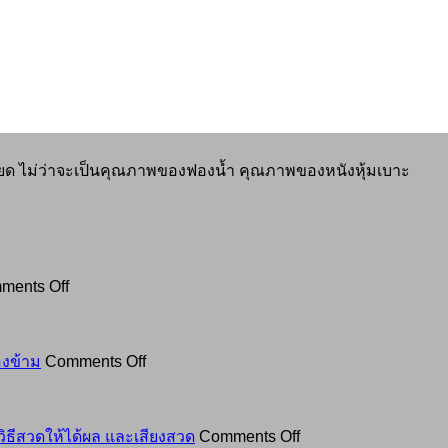
เอียด ไม่ว่าจะเป็นคุณภาพของฟองน้ำ คุณภาพของหนังหุ้มเบาะ
on
ments Off
เทศกาล
กิน
เจ
on
งข้าม
Comments Off
2568
อานิสงส์
กิน
การ
เจ
ถวาย
on
ิธีสวดให้ได้ผล และเสียงสวด
Comments Off