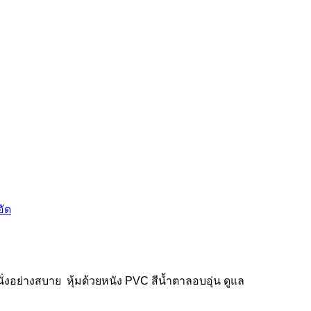
อัด
่งอย่างสบาย หุ้มด้วยหนัง PVC สีน้ำตาลอบอุ่น ดูแล