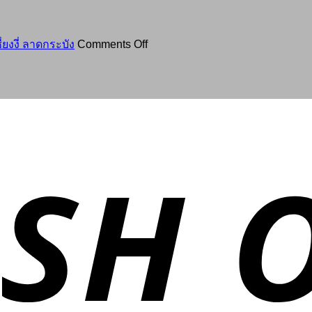
แบบ
อาสนะ
คาถา
รู้
การ
หลวง
ลึก
ทำบุญ
on
ปู่
ยงงี่ ลาดกระบัง
Comments Off
รู้
ใหญ่
พา
โต๊ะ
จริง
ที่
มาก
(ฉบับ
อิ่ม
หลาย
ราบ
สมบูรณ์):
บุญ
คน
ขอพร
รวม
ทั่ว
อาจม
เซียน
บท
ไทย
อง
แปะ
สวด
ข้าม
โค้ว
พร้อม
หัว
คำ
ตะเข้
แปล
ที่
วิธี
มูลนิธิ
สวด
แป๊ะ
ให้
โค้ว
ได้
เซี่
ผล
ยง
และ