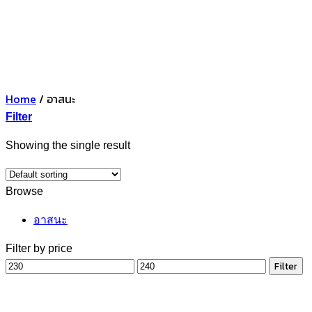
Home
/
อาสนะ
Filter
Showing the single result
Browse
อาสนะ
Filter by price
Min
Max
Filter
price
price