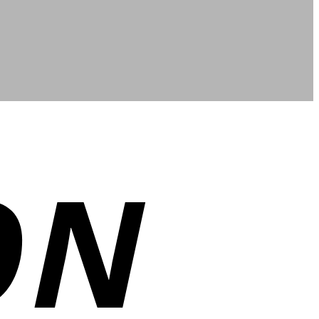
Cash
On
Delivery