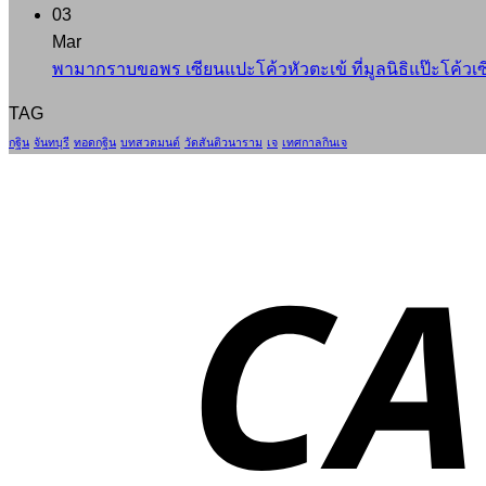
03
Mar
พามากราบขอพร เซียนแปะโค้วหัวตะเข้ ที่มูลนิธิแป๊ะโค้วเซี่
TAG
กฐิน
จันทบุรี
ทอดกฐิน
บทสวดมนต์
วัดสันติวนาราม
เจ
เทศกาลกินเจ