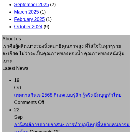
ลาดกระบัง
ปู่
September 2025
(2)
บุญส่ง
March 2025
(1)
ฐิต
February 2025
(1)
สาโร
October 2024
(9)
ที่
วัด
About us
สันติ
เราคือผู้ผลิตเบาะรองนั่งสมาธิคุณภาพสูง ที่ใส่ใจในทุกๆราย
วนาราม
ละเอียด ไม่ว่าจะเป็นคุณภาพของฟองน้ำ คุณภาพของหนังหุ้ม
เบาะ
Latest News
19
Oct
เทศกาลกินเจ 2568 กินเจแบบรู้ลึก รู้จริง อิ่มบุญทั่วไทย
on
Comments Off
เทศกาล
22
กิน
Sep
เจ
อานิสงส์การถวายอาสนะ การทำบุญใหญ่ที่หลายคนอาจม
2568
on
องข้าม
Comments Off