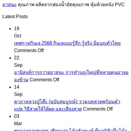
อาสนะ
คุณภาพ ผลิตจากฟองน้ำอัดคุณภาพ หุ้มด้วยหนัง PVC
Latest Posts
19
Oct
เทศกาลกินเจ 2568 กินเจแบบรู้ลึก รู้จริง อิ่มบุญทั่วไทย
on
Comments Off
เทศกาล
22
กิน
Sep
เจ
อานิสงส์การถวายอาสนะ การทำบุญใหญ่ที่หลายคนอาจม
2568
on
องข้าม
Comments Off
กิน
อานิสงส์
14
เจ
การ
Sep
แบบ
ถวาย
คาถาหลวงปู่โต๊ะ (ฉบับสมบูรณ์): รวมบทสวดพร้อมคำ
รู้
อาสนะ
on
แปล วิธีสวดให้ได้ผล และเสียงสวด
Comments Off
ลึก
การ
คาถา
03
รู้
ทำบุญ
หลวง
Mar
จริง
ใหญ่
ปู่
พามากราบขอพร เซียนแปะโค้วหัวตะเข้ ที่มูลนิธิแป๊ะโค้ว