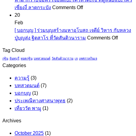
อิ่ม
ที่
on
โต๊ะ
เซี่ยงงี่ ลาดกระบัง
Comments Off
บุญ
หลาย
พา
(ฉบับ
20
ทั่ว
คน
มาก
สมบูรณ์):
Feb
ไทย
อาจม
ราบ
รวม
[ บอกบุญ ] ร่วมบุญสร้างมหาอุโบสถ เจดีย์ วิหาร กับหลวง
อง
ขอพร
บท
on
ปู่บุญส่ง ฐิตสาโร ที่วัดสันติวนาราม
Comments Off
ข้าม
เซียน
สวด
[
Tag Cloud
แปะ
พร้อม
บอกบุญ
กฐิน
จันทบุรี
ทอดกฐิน
บทสวดมนต์
วัดสันติวนาราม
เจ
เทศกาลกินเจ
โค้ว
คำ
]
Categories
หัว
แปล
ร่วม
ตะเข้
วิธี
บุญ
ความรู้
(3)
ที่
สวด
สร้าง
บทสวดมนต์
(7)
มูลนิธิ
ให้
มหา
บอกบุญ
(1)
แป๊ะ
ได้
อุโบสถ
ประเพณีทางศาสนาพุทธ
(2)
โค้ว
ผล
เจดีย์
เที่ยววัด พามู
(1)
เซี่
และ
วิหาร
Archives
ยง
เสียง
กับ
งี่
สวด
หลวง
October 2025
(1)