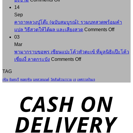
กิน
อานิสงส์
14
เจ
การ
Sep
แบบ
ถวาย
คาถาหลวงปู่โต๊ะ (ฉบับสมบูรณ์): รวมบทสวดพร้อมคำ
รู้
อาสนะ
on
แปล วิธีสวดให้ได้ผล และเสียงสวด
Comments Off
ลึก
การ
คาถา
03
รู้
ทำบุญ
หลวง
Mar
จริง
ใหญ่
ปู่
พามากราบขอพร เซียนแปะโค้วหัวตะเข้ ที่มูลนิธิแป๊ะโค้ว
อิ่ม
ที่
on
โต๊ะ
เซี่ยงงี่ ลาดกระบัง
Comments Off
บุญ
หลาย
พา
(ฉบับ
TAG
ทั่ว
คน
มาก
สมบูรณ์):
กฐิน
จันทบุรี
ทอดกฐิน
บทสวดมนต์
วัดสันติวนาราม
เจ
เทศกาลกินเจ
ไทย
อาจม
ราบ
รวม
อง
ขอพร
บท
ข้าม
เซียน
สวด
D
แปะ
พร้อม
โค้ว
คำ
หัว
แปล
ตะเข้
วิธี